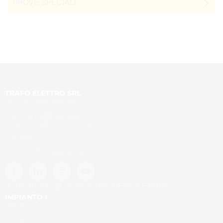
PROVE SPECIALI
TRAFO ELETTRO SRL
Tel. +39 0444 482204
Fax. +39 0444 483956
email: info@trafoelettro.com
Cookies
Informativa sulla privacy
ISCRIVITI ALLA NOSTRA NEWSLETTER
IMPIANTO 1
SEDE
Via Ponte Poscola,