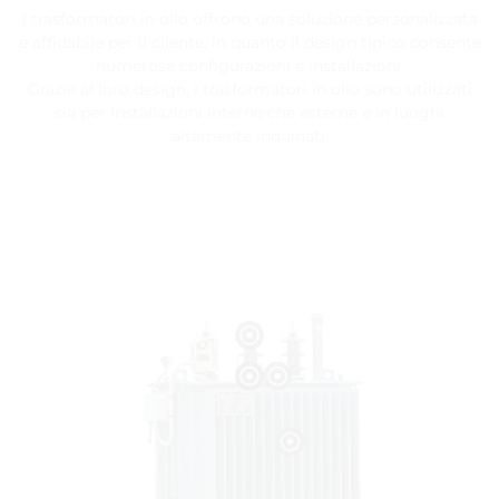
I trasformatori in olio offrono una soluzione personalizzata
e affidabile per il cliente, in quanto il design tipico consente
numerose configurazioni e installazioni.
Grazie al loro design, i trasformatori in olio sono utilizzati
sia per installazioni interne che esterne e in luoghi
altamente inquinati.
Boccola HV
Commutatore fuori carico
Boccola LV
Boccola LV